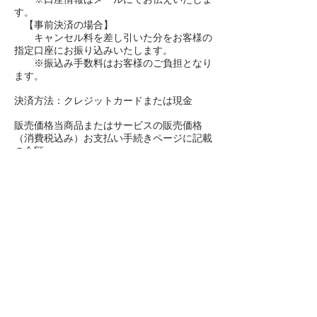
す。
【事前決済の場合】
キャンセル料を差し引いた分をお客様の
指定口座にお振り込みいたします。
※振込み手数料はお客様のご負担となり
ます。
決済方法：クレジットカードまたは現金
販売価格当商品またはサービスの販売価格
（消費税込み）お支払い手続きページに記載
の金額
佐渡弥彦国定公園 角田浜海水浴場
Nanaura
Good Life Coffee
〒953-0011