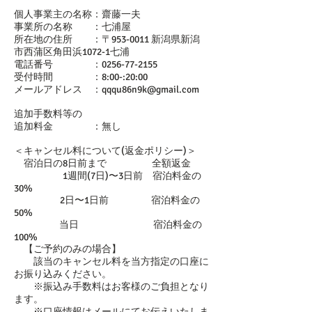
個人事業主の名称：齋藤一夫
事業所の名称 ：七浦屋
所在地の住所 ：〒953-0011 新潟県新潟
市西蒲区角田浜1072-1七浦
電話番号 ：0256-77-2155
受付時間 ：8:00-:20:00
メールアドレス ：
qqqu86n9k@gmail.com
追加手数料等の
追加料金 ：無し
＜キャンセル料について(返金ポリシー)＞
宿泊日の8日前まで 全額返金
1週間(7日)〜3日前 宿泊料金の
30%
2日〜1日前 宿泊料金の
50%
当日 宿泊料金の
100%
【ご予約のみの場合】
該当のキャンセル料を当方指定の口座に
お振り込みください。
※振込み手数料はお客様のご負担となり
ます。
※口座情報はメールにてお伝えいたしま